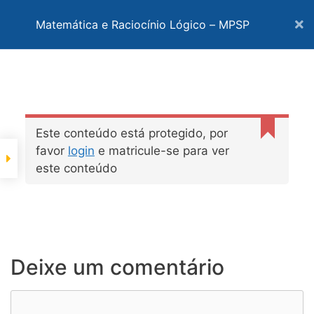
Pular
Matemática e Raciocínio Lógico – MPSP
para
o
Menu
conteúdo
Início
Cursos
Matemática
Matemática e Raciocínio Lógico – MPSP
E
r
r
o
Este conteúdo está protegido, por
© 2022 Ciência Exata LTDA • 45.235.463/0001-70 © Todos
r
favor
login
e matricule-se para ver
os direitos reservados
:
este conteúdo
Q
u
e
r
y
l
Deixe um comentário
p
/
v
Comentário
1